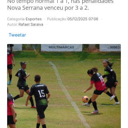
No tempo normal 1 a 1, nas penalidades
Nova Serrana venceu por 3 a 2.
Categoria:
Esportes
Publicação:
05/12/2025 07:06
Autor:
Rafael Saraiva
Tweetar