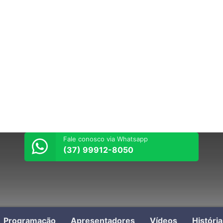
Fale conosco via Whatsapp
(37) 99912-8050
Programação
Apresentadores
Vídeos
Históri