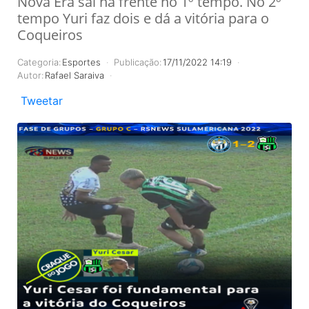
Nova Era sai na frente no 1º tempo. No 2º
tempo Yuri faz dois e dá a vitória para o
Coqueiros
Categoria:
Esportes
Publicação:
17/11/2022 14:19
Autor:
Rafael Saraiva
Tweetar